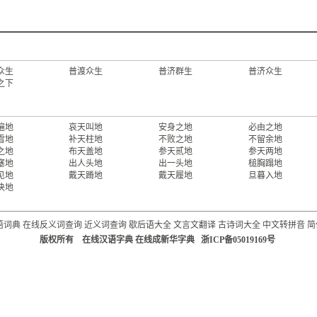
众生
普渡众生
普济群生
普济众生
之下
遍地
哀天叫地
安身之地
必由之地
雪地
补天柱地
不败之地
不留余地
之地
布天盖地
参天贰地
参天两地
塞地
出人头地
出一头地
槌胸蹋地
见地
戴天蹐地
戴天履地
旦暮入地
决地
语词典
在线反义词查询
近义词查询
歇后语大全
文言文翻译
古诗词大全
中文转拼音
简
版权所有 在线汉语字典 在线成新华字典 浙ICP备05019169号