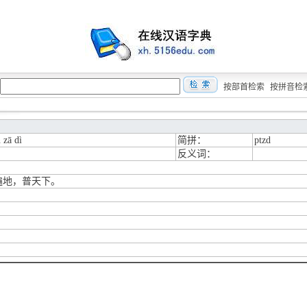
按部首检索
按拼音检
 zā dì
简拼：
ptzd
反义词：
遍地，普天下。