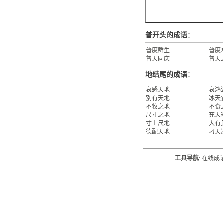
普开头的成语
：
普度群生
普度
普天同庆
普天
地结尾的成语
：
哀感天地
哀鸿
别有天地
冰天
不牧之地
不食
尺寸之地
充天
寸土尺地
大有
德配天地
刁天
工具导航
:
在线成