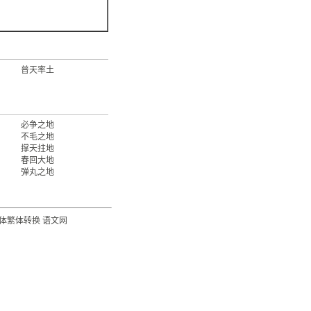
普天率土
必争之地
不毛之地
撑天拄地
春回大地
弹丸之地
体繁体转换
语文网