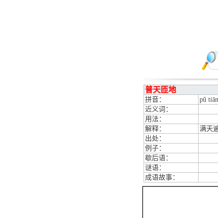
普天匝地
拼音：
pǔ tiān
近义词：
用法：
解释：
满天
出处：
例子：
歇后语：
谜语：
成语故事：