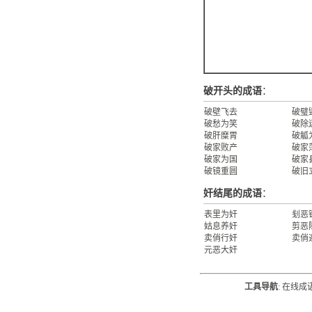
破开头的成语
：
破壁飞去
破璧
破愁为笑
破除
破肝糜胃
破觚
破家败产
破家
破家为国
破家
破镜重圆
破旧
奸结尾的成语
：
表里为奸
刬恶
姑息养奸
剪恶
卖俏行奸
卖俏
元恶大奸
工具导航
:
在线成