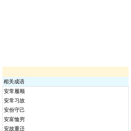
相关成语
安常履顺
安常习故
安份守己
安富恤穷
安故重迁