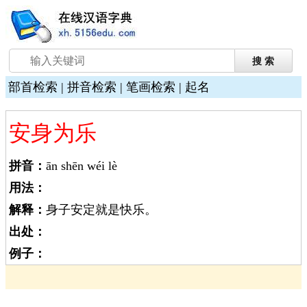
部首检索
|
拼音检索
|
笔画检索
|
起名
安身为乐
拼音：
ān shēn wéi lè
用法：
解释：
身子安定就是快乐。
出处：
例子：