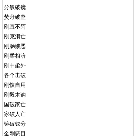
分钗破镜
焚舟破釜
刚直不阿
刚克消亡
刚肠嫉恶
刚柔相济
刚中柔外
各个击破
刚愎自用
刚毅木讷
国破家亡
家破人亡
镜破钗分
金刚怒目