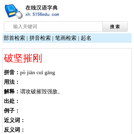
部首检索
|
拼音检索
|
笔画检索
|
起名
破坚摧刚
拼音：
pò jiān cuī gāng
用法：
解释：
谓攻破摧毁强敌。
出处：
例子：
近义词：
反义词：