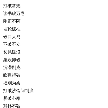
打破常规
读书破万卷
刚正不阿
埋轮破柱
破口大骂
不破不立
长风破浪
巢毁卵破
沉潜刚克
吹弹得破
摧刚为柔
打破沙锅问到底
胆破心寒
颠扑不破