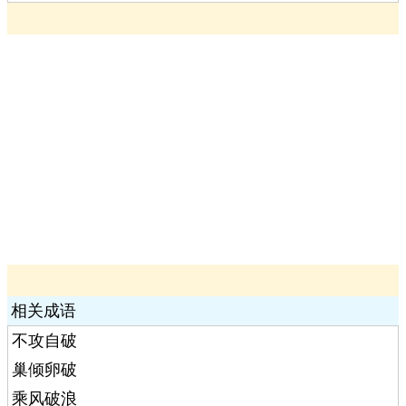
相关成语
不攻自破
巢倾卵破
乘风破浪