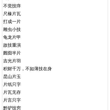
不觉技痒
尺椽片瓦
打成一片
雕虫小技
龟龙片甲
故技重演
囫囵半片
吉光片羽
积财千万，不如薄技在身
昆山片玉
片纸只字
片瓦无存
片言只字
黔驴技穷