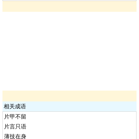
相关成语
片甲不留
片言只语
薄技在身