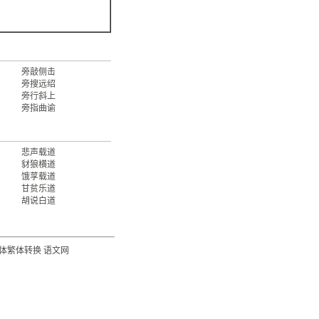
旁敲侧击
旁搜远绍
旁行斜上
旁指曲谕
悲声载道
豺狼横道
饿莩载道
甘贫乐道
胡说白道
体繁体转换
语文网