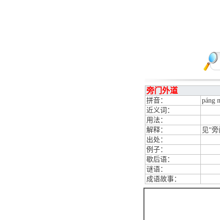
旁门外道
拼音：
páng 
近义词：
用法：
解释：
见“旁
出处：
例子：
歇后语：
谜语：
成语故事：