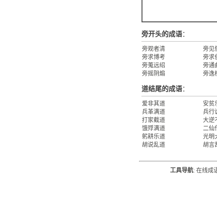
旁开头的成语
：
旁观者清
旁见
旁求博考
旁求
旁蒐远绍
旁通
旁摇阴煽
旁逸
道结尾的成语
：
爱非其道
安贫
兵革满道
兵行
打家截道
大逆
饿殍满道
二仙
躬耕乐道
光明
胡说乱道
胡言
工具导航
:
在线成