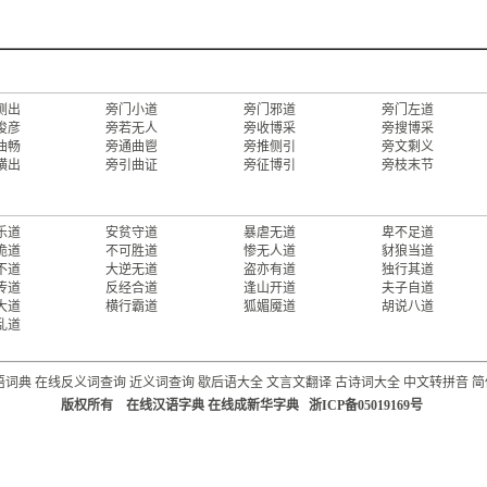
侧出
旁门小道
旁门邪道
旁门左道
俊彦
旁若无人
旁收博采
旁搜博采
曲畅
旁通曲鬯
旁推侧引
旁文剩义
横出
旁引曲证
旁征博引
旁枝末节
乐道
安贫守道
暴虐无道
卑不足道
诡道
不可胜道
惨无人道
豺狼当道
不道
大逆无道
盗亦有道
独行其道
传道
反经合道
逢山开道
夫子自道
大道
横行霸道
狐媚魇道
胡说八道
乱道
语词典
在线反义词查询
近义词查询
歇后语大全
文言文翻译
古诗词大全
中文转拼音
简
版权所有 在线汉语字典 在线成新华字典 浙ICP备05019169号