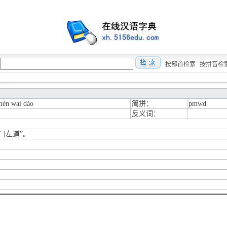
按部首检索
按拼音检
mén wai dào
简拼：
pmwd
反义词：
门左道”。