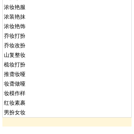
浓妆艳服
浓装艳抹
浓妆艳饰
乔妆打扮
乔妆改扮
山复整妆
梳妆打扮
推聋妆哑
妆聋做哑
妆模作样
红妆素裹
男扮女妆