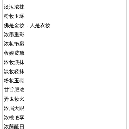
淡汝浓抹
粉妆玉琢
佛是金妆，人是衣妆
浓墨重彩
浓妆艳裹
妆嫫费黛
浓妆淡抹
淡妆轻抹
粉妆玉砌
甘旨肥浓
弄鬼妆幺
浓眉大眼
浓桃艳李
浓荫蔽日