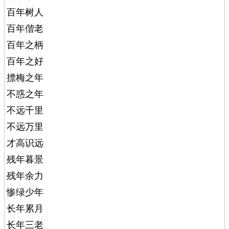
百年树人
百年偕老
百年之柄
百年之好
摽梅之年
不惑之年
不远千里
不远万里
才高识远
残年暮景
残年余力
惨绿少年
长年累月
长年三老