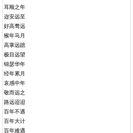
耳顺之年
迩安远至
好高骛远
猴年马月
高掌远蹠
极目远望
锦瑟华年
经年累月
哀感中年
敬而远之
路远迢迢
百年不遇
百年大计
百年难遇