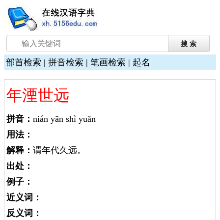
部首检索
|
拼音检索
|
笔画检索
|
起名
年湮世远
拼音：
nián yān shì yuǎn
用法：
解释：
谓年代久远。
出处：
例子：
近义词：
反义词：