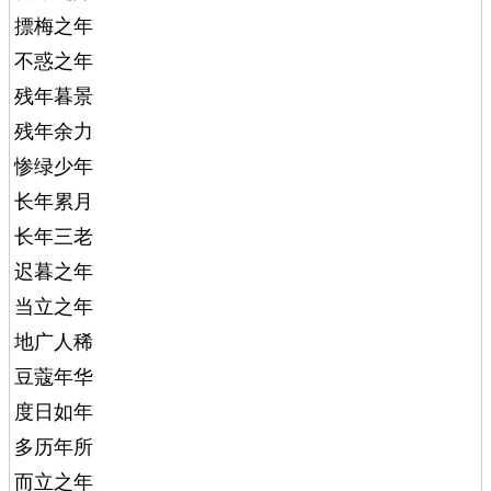
摽梅之年
不惑之年
残年暮景
残年余力
惨绿少年
长年累月
长年三老
迟暮之年
当立之年
地广人稀
豆蔻年华
度日如年
多历年所
而立之年