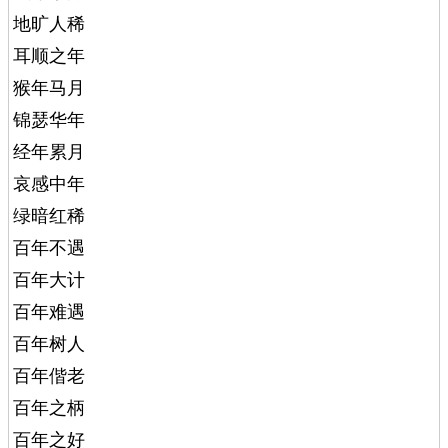
地旷人稀
耳顺之年
猴年马月
锦瑟华年
经年累月
哀感中年
绿暗红稀
百年不遇
百年大计
百年难遇
百年树人
百年偕老
百年之柄
百年之好