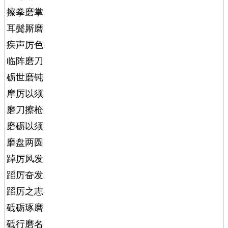
擦拳磨掌
耳鬓厮磨
疾声厉色
临阵磨刀
砺世磨钝
摩厉以须
磨刀擦枪
磨砺以须
磨盘两圆
踔厉风发
蹈厉奋发
蹈厉之志
砥砺琢磨
砥行磨名