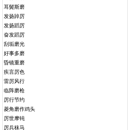
耳鬓斯磨
发扬踔厉
发扬蹈厉
奋发蹈厉
刮垢磨光
好事多磨
昏镜重磨
疾言厉色
雷厉风行
临阵磨枪
厉行节约
菱角磨作鸡头
厉世摩钝
厉兵秣马