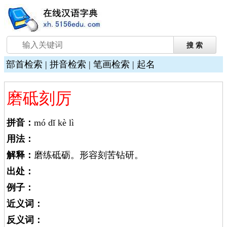
部首检索
|
拼音检索
|
笔画检索
|
起名
磨砥刻厉
拼音：
mó dǐ kè lì
用法：
解释：
磨练砥砺。形容刻苦钻研。
出处：
例子：
近义词：
反义词：