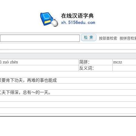
按部首检索
按拼音检
ǔ zuò zhēn
简拼：
mczz
反义词：
只要肯下功夫，再难的事也能成
工夫下得深，总有～的一天。