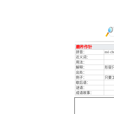
磨杵作针
拼音：
mó ch
近义词：
用法：
解释：
形容
出处：
例子：
只要
歇后语：
谜语：
成语故事：