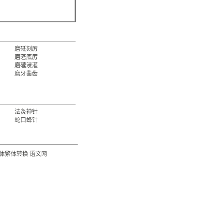
磨砥刻厉
磨砻底厉
磨礲浸灌
磨牙凿齿
法灸神针
蛇口蜂针
体繁体转换
语文网