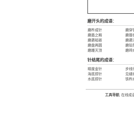
磨开头的成语
：
磨杵成针
磨穿
磨盾之暇
磨昬
磨砻砥砺
磨砻
磨盘两圆
磨铅
磨踵灭顶
磨砖
针结尾的成语
：
暗度金针
步线
海底捞针
见缝
水底捞针
铁杵
工具导航
:
在线成