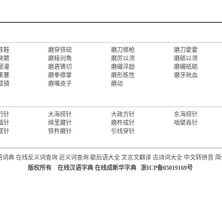
铁鞋
磨穿铁砚
磨刀擦枪
磨刀霍霍
抉聩
磨棱刓角
磨厉以须
磨砺以须
浸灌
磨砻镌切
磨礲淬励
磨礲砥砺
策蹇
磨拳擦掌
磨形炼性
磨牙吮血
成镜
磨嘴皮子
磨动
行针
大海捞针
大政方针
东海捞针
插针
绵里藏针
磨杵成针
啮檗吞针
成针
铁杵磨针
引线穿针
语词典
在线反义词查询
近义词查询
歇后语大全
文言文翻译
古诗词大全
中文转拼音
简
版权所有 在线汉语字典 在线成新华字典 浙ICP备05019169号