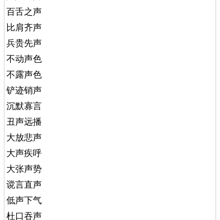
百舌之声
比肩齐声
兵贵先声
不动声色
不露声色
铲迹销声
沉默寡言
丑声远播
大放悲声
大声疾呼
大张声势
谠言直声
低声下气
杜口吞声