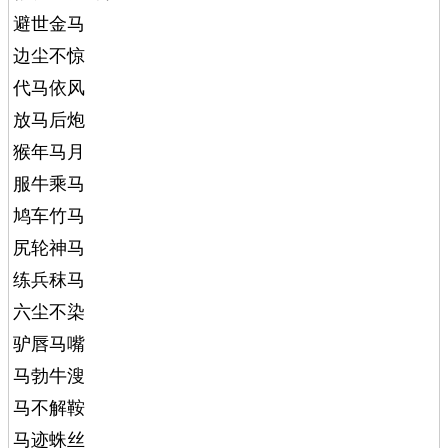
避世金马
边尘不惊
代马依风
放马后炮
猴年马月
服牛乘马
鸠车竹马
尻轮神马
练兵秣马
六尘不染
驴唇马嘴
马勃牛溲
马不解鞍
马迹蛛丝