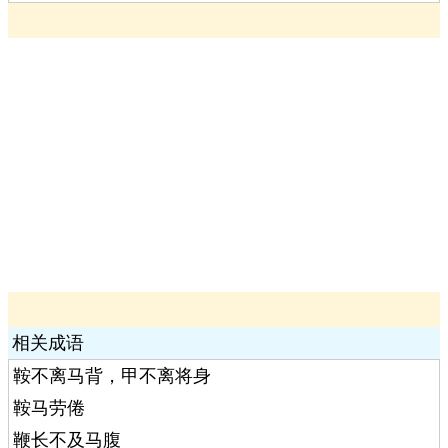
相关成语
鞍不离马背，甲不离将身
鞍马劳倦
鞭长不及马腹