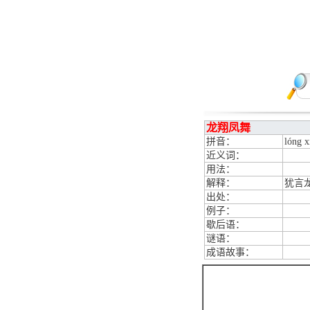
龙翔凤舞
拼音：
lóng x
近义词：
用法：
解释：
犹言
出处：
例子：
歇后语：
谜语：
成语故事：