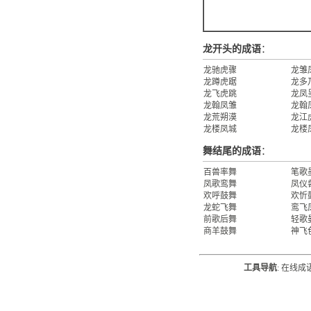
龙开头的成语
：
龙驰虎骤
龙雏
龙蹲虎踞
龙多
龙飞虎跳
龙凤
龙翰凤雏
龙翰
龙荒朔漠
龙江
龙楼凤城
龙楼
舞结尾的成语
：
百兽率舞
笔歌
凤歌鸾舞
凤仪
欢呼鼓舞
欢忻
龙蛇飞舞
鸾飞
前歌后舞
轻歌
商羊鼓舞
神飞
工具导航
:
在线成