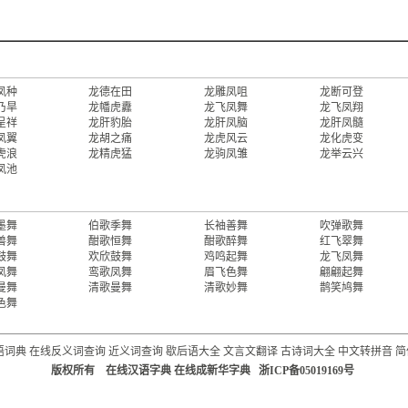
凤种
龙德在田
龙雕凤咀
龙断可登
乃旱
龙幡虎纛
龙飞凤舞
龙飞凤翔
呈祥
龙肝豹胎
龙肝凤脑
龙肝凤髓
凤翼
龙胡之痛
龙虎风云
龙化虎变
虎浪
龙精虎猛
龙驹凤雏
龙举云兴
凤池
墨舞
伯歌季舞
长袖善舞
吹弹歌舞
兽舞
酣歌恒舞
酣歌醉舞
红飞翠舞
鼓舞
欢欣鼓舞
鸡鸣起舞
龙飞凤舞
凤舞
鸾歌凤舞
眉飞色舞
翩翩起舞
曼舞
清歌曼舞
清歌妙舞
鹊笑鸠舞
色舞
语词典
在线反义词查询
近义词查询
歇后语大全
文言文翻译
古诗词大全
中文转拼音
简
版权所有 在线汉语字典 在线成新华字典 浙ICP备05019169号