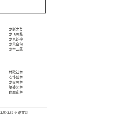
龙断之登
龙飞凤翥
龙鬼蛇神
龙荒蛮甸
龙举云属
村歌社舞
欢忭鼓舞
龙盘凤舞
婆娑起舞
群魔乱舞
体繁体转换
语文网