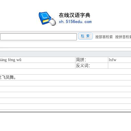
按部首检索
按拼音检
iáng fèng wǔ
简拼：
lxfw
反义词：
龙飞凤舞。