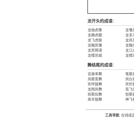
龙开头的成语
：
龙驰虎骤
龙雏
龙蹲虎踞
龙多
龙飞虎跳
龙凤
龙翰凤雏
龙翰
龙荒朔漠
龙江
龙楼凤城
龙楼
舞结尾的成语
：
百兽率舞
笔歌
凤歌鸾舞
凤仪
欢呼鼓舞
欢忻
龙翔凤舞
鸾飞
前歌后舞
轻歌
商羊鼓舞
神飞
工具导航
:
在线成