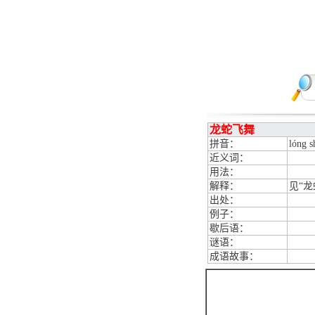
龙蛇飞舞
拼音：
lóng s
近义词：
用法：
解释：
见“龙
出处：
例子：
歇后语：
谜语：
成语故事：