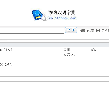
按部首检索
按拼音检
hé fēi wǔ
简拼：
lsfw
反义词：
蛇飞动”。