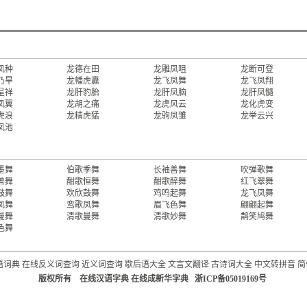
凤种
龙德在田
龙雕凤咀
龙断可登
乃旱
龙幡虎纛
龙飞凤舞
龙飞凤翔
呈祥
龙肝豹胎
龙肝凤脑
龙肝凤髓
凤翼
龙胡之痛
龙虎风云
龙化虎变
虎浪
龙精虎猛
龙驹凤雏
龙举云兴
凤池
墨舞
伯歌季舞
长袖善舞
吹弹歌舞
兽舞
酣歌恒舞
酣歌醉舞
红飞翠舞
鼓舞
欢欣鼓舞
鸡鸣起舞
龙飞凤舞
凤舞
鸾歌凤舞
眉飞色舞
翩翩起舞
曼舞
清歌曼舞
清歌妙舞
鹊笑鸠舞
色舞
语词典
在线反义词查询
近义词查询
歇后语大全
文言文翻译
古诗词大全
中文转拼音
简
版权所有 在线汉语字典 在线成新华字典 浙ICP备05019169号