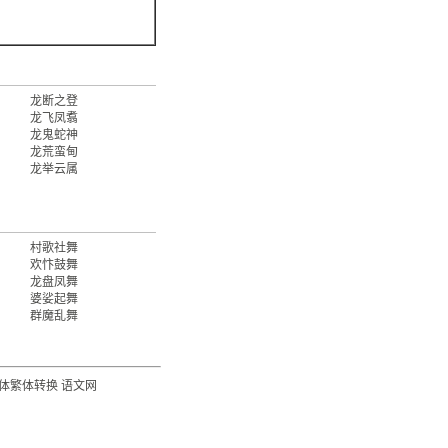
龙断之登
龙飞凤翥
龙鬼蛇神
龙荒蛮甸
龙举云属
村歌社舞
欢忭鼓舞
龙盘凤舞
婆娑起舞
群魔乱舞
体繁体转换
语文网