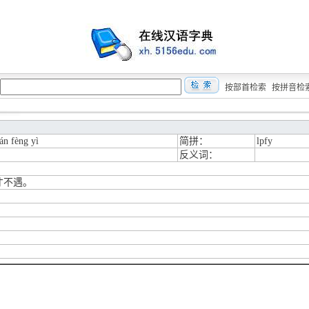
按部首检索
按拼音检
án fèng yì
简拼：
lpfy
反义词：
才不遇。