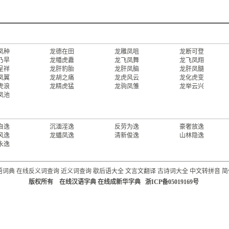
凤种
龙德在田
龙雕凤咀
龙断可登
乃旱
龙幡虎纛
龙飞凤舞
龙飞凤翔
呈祥
龙肝豹胎
龙肝凤脑
龙肝凤髓
凤翼
龙胡之痛
龙虎风云
龙化虎变
虎浪
龙精虎猛
龙驹凤雏
龙举云兴
凤池
自逸
沉湎淫逸
反劳为逸
豪奢放逸
风逸
龙蟠凤逸
清新俊逸
山林隐逸
永逸
语词典
在线反义词查询
近义词查询
歇后语大全
文言文翻译
古诗词大全
中文转拼音
简
版权所有 在线汉语字典 在线成新华字典 浙ICP备05019169号