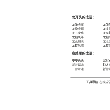
龙开头的成语
：
龙驰虎骤
龙雏
龙蹲虎踞
龙多
龙飞虎跳
龙凤
龙翰凤雏
龙翰
龙荒朔漠
龙江
龙楼凤城
龙楼
逸结尾的成语
：
安安逸逸
超然
骄奢淫逸
惊才
一劳永逸
暂劳
工具导航
:
在线成