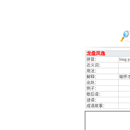
龙盘凤逸
拼音：
lóng p
近义词：
用法：
解释：
喻怀
出处：
例子：
歇后语：
谜语：
成语故事：