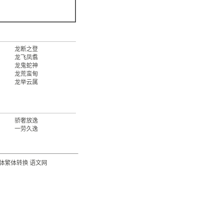
龙断之登
龙飞凤翥
龙鬼蛇神
龙荒蛮甸
龙举云属
骄奢放逸
一劳久逸
体繁体转换
语文网