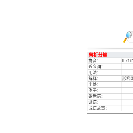
离析分崩
拼音：
lí xī 
近义词：
用法：
解释：
形容
出处：
例子：
歇后语：
谜语：
成语故事：