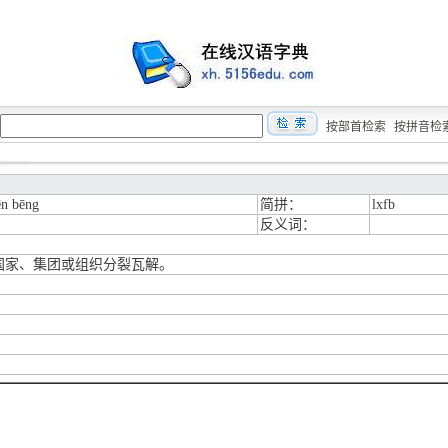
按部首检索
按拼音检
fēn bēng
简拼：
lxfb
反义词：
国家、集团或组织分裂瓦解。