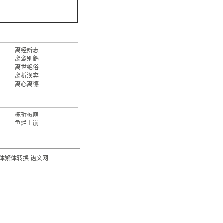
离经辨志
离鸾别鹤
离世绝俗
离析涣奔
离心离德
栋折榱崩
鱼烂土崩
体繁体转换
语文网