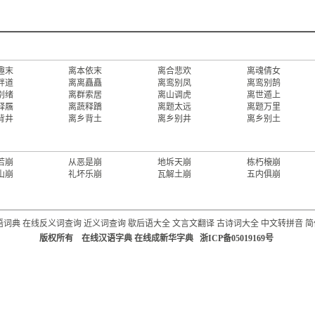
趣末
离本依末
离合悲欢
离魂倩女
畔道
离离矗矗
离鸾别凤
离鸾别鹄
别绪
离群索居
离山调虎
离世遁上
释屩
离蔬释蹻
离题太远
离题万里
背井
离乡背土
离乡别井
离乡别土
若崩
从恶是崩
地坼天崩
栋朽榱崩
山崩
礼坏乐崩
瓦解土崩
五内俱崩
语词典
在线反义词查询
近义词查询
歇后语大全
文言文翻译
古诗词大全
中文转拼音
简
版权所有 在线汉语字典 在线成新华字典 浙ICP备05019169号