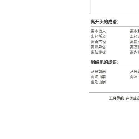
离开头的成语
：
离本徼末
离本
离经叛道
离经
离奇古怪
离情
离世异俗
离蔬
离弦走板
离乡
崩结尾的成语
：
从恶如崩
从恶
海沸山崩
海啸
坐吃山崩
工具导航
:
在线成