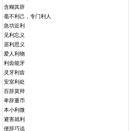
含糊其辞
毫不利己，专门利人
急功近利
见利忘义
居利思义
爱人利物
利齿能牙
灵牙利齿
安室利处
百辞莫辩
卑辞重币
本小利微
避害就利
便辞巧说