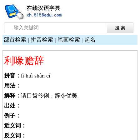
部首检索
|
拼音检索
|
笔画检索
|
起名
利喙赡辞
拼音：
lì huì shàn cí
用法：
解释：
谓口齿伶俐，辞令优美。
出处：
例子：
近义词：
反义词：