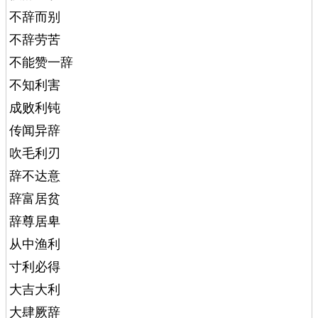
不辞而别
不辞劳苦
不能赞一辞
不知利害
成败利钝
传闻异辞
吹毛利刃
辞不达意
辞富居贫
辞尊居卑
从中渔利
寸利必得
大吉大利
大肆厥辞