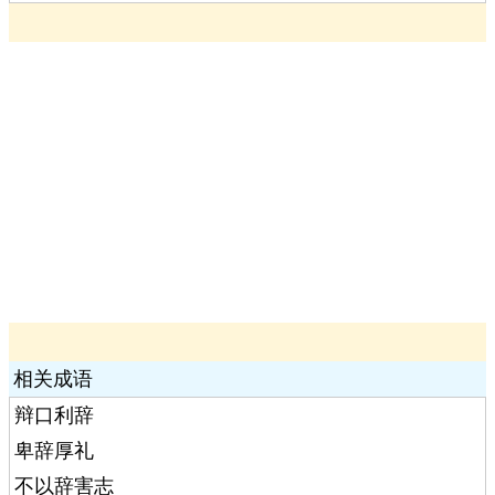
相关成语
辩口利辞
卑辞厚礼
不以辞害志