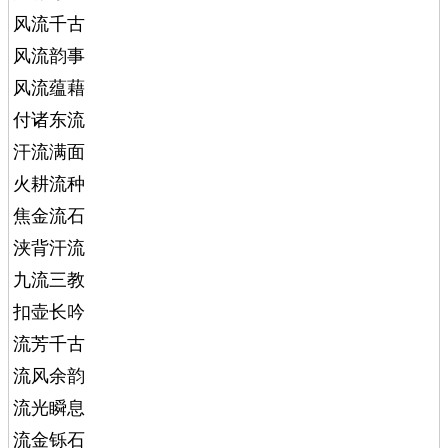
风流千古
风流韵事
风流蕴藉
付诸东流
汗流满面
火耕流种
焦金流石
浃背汗流
九流三教
扣壶长吟
流芳千古
流风余韵
流光瞬息
流金铄石