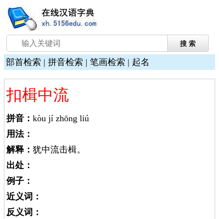
部首检索
|
拼音检索
|
笔画检索
|
起名
扣楫中流
拼音：
kòu jí zhōng liú
用法：
解释：
犹中流击楫。
出处：
例子：
近义词：
反义词：