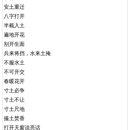
安土重迁
八字打开
半截入土
遍地开花
别开生面
兵来将挡，水来土掩
不服水土
不可开交
春暖花开
寸土必争
寸土不让
寸土尺地
撮土焚香
打开天窗说亮话