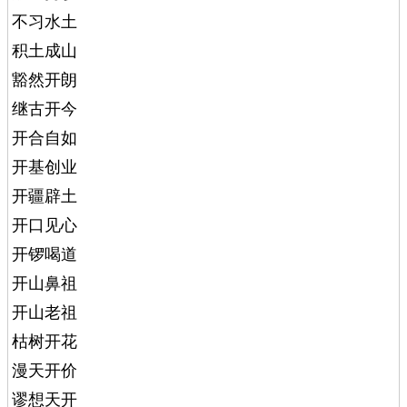
不习水土
积土成山
豁然开朗
继古开今
开合自如
开基创业
开疆辟土
开口见心
开锣喝道
开山鼻祖
开山老祖
枯树开花
漫天开价
谬想天开