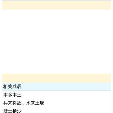
相关成语
本乡本土
兵来将敌，水来土堰
簸土扬沙