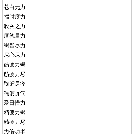
苍白无力
揣时度力
吹灰之力
度德量力
竭智尽力
尽心尽力
筋疲力竭
筋疲力尽
鞠躬尽瘁
鞠躬屏气
爱日惜力
精疲力竭
精疲力尽
力倍功半