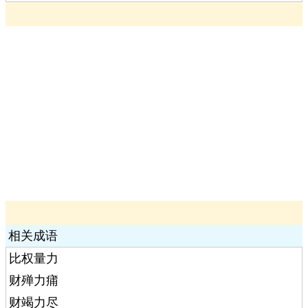
相关成语
比权量力
财殚力痡
财竭力尽