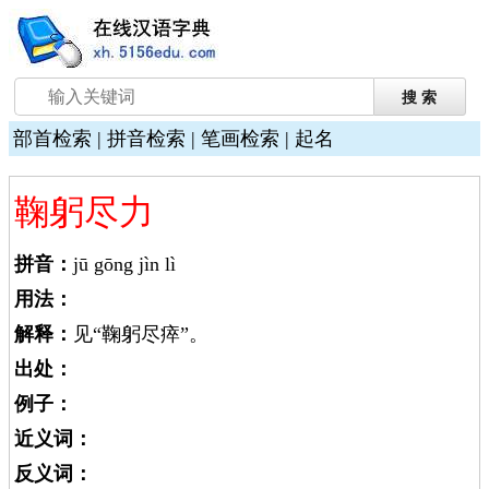
部首检索
|
拼音检索
|
笔画检索
|
起名
鞠躬尽力
拼音：
jū gōng jìn lì
用法：
解释：
见“鞠躬尽瘁”。
出处：
例子：
近义词：
反义词：