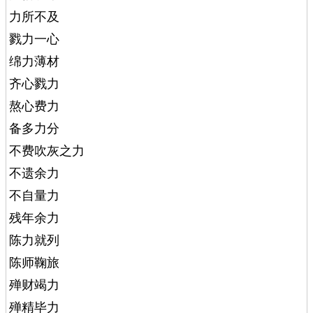
力所不及
戮力一心
绵力薄材
齐心戮力
熬心费力
备多力分
不费吹灰之力
不遗余力
不自量力
残年余力
陈力就列
陈师鞠旅
殚财竭力
殚精毕力