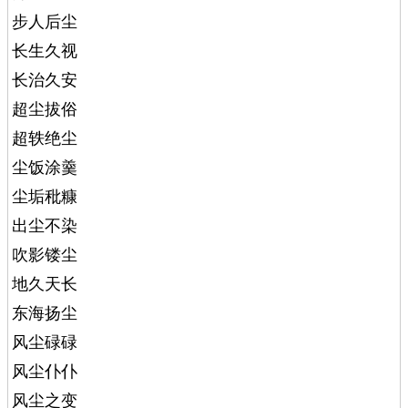
步人后尘
长生久视
长治久安
超尘拔俗
超轶绝尘
尘饭涂羹
尘垢秕糠
出尘不染
吹影镂尘
地久天长
东海扬尘
风尘碌碌
风尘仆仆
风尘之变