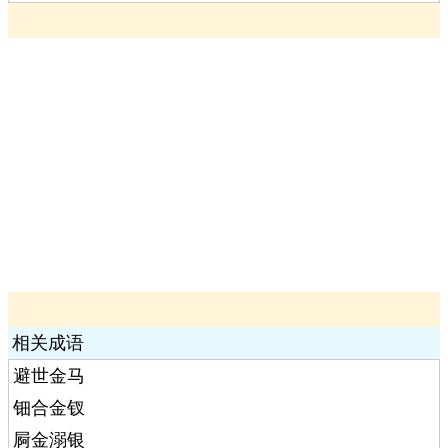
相关成语
避世金马
钿合金钗
屙金溺银