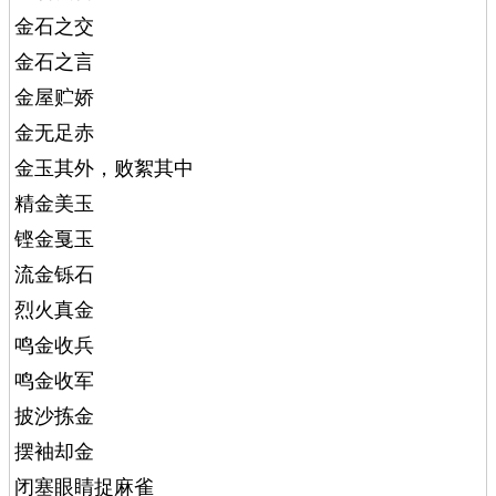
金石之交
金石之言
金屋贮娇
金无足赤
金玉其外，败絮其中
精金美玉
铿金戛玉
流金铄石
烈火真金
鸣金收兵
鸣金收军
披沙拣金
摆袖却金
闭塞眼睛捉麻雀