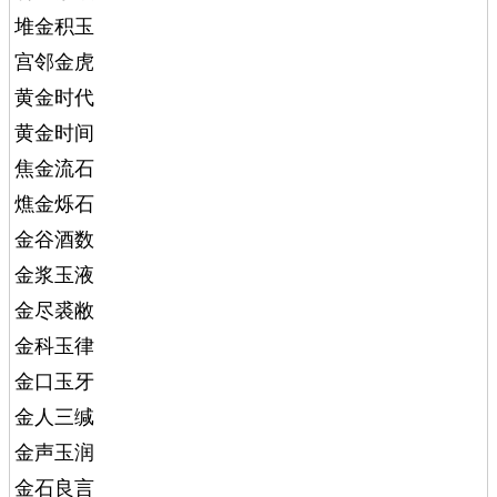
堆金积玉
宫邻金虎
黄金时代
黄金时间
焦金流石
燋金烁石
金谷酒数
金浆玉液
金尽裘敝
金科玉律
金口玉牙
金人三缄
金声玉润
金石良言