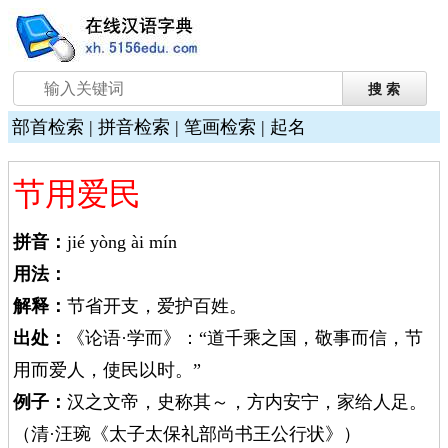
部首检索
|
拼音检索
|
笔画检索
|
起名
节用爱民
拼音：
jié yòng ài mín
用法：
解释：
节省开支，爱护百姓。
出处：
《论语·学而》：“道千乘之国，敬事而信，节
用而爱人，使民以时。”
例子：
汉之文帝，史称其～，方内安宁，家给人足。
（清·汪琬《太子太保礼部尚书王公行状》）