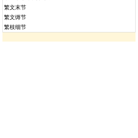
繁文末节
繁文缛节
繁枝细节