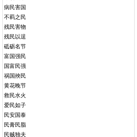
病民害国
不羁之民
残民害物
残民以逞
砥砺名节
富国强民
国富民强
祸国殃民
黄花晚节
救民水火
爱民如子
民安国泰
民膏民脂
民贼独夫