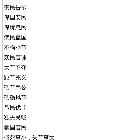
安民告示
保国安民
保境息民
病民蛊国
不拘小节
残民害理
大节不夺
蹈节死义
砥节奉公
砥砺风节
吊民伐罪
独夫民贼
蠹国害民
饿死事小，失节事大