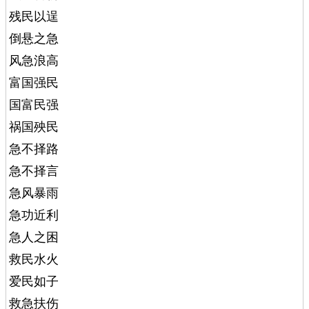
残民以逞
倒悬之急
风急浪高
富国强民
国富民强
祸国殃民
急不择路
急不择言
急风暴雨
急功近利
急人之困
救民水火
爱民如子
救急扶伤