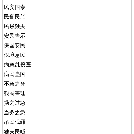
民安国泰
民膏民脂
民贼独夫
安民告示
保国安民
保境息民
病急乱投医
病民蛊国
不急之务
残民害理
操之过急
当务之急
吊民伐罪
独夫民贼