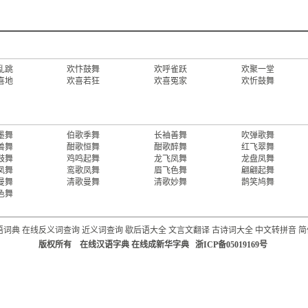
乱跳
欢忭鼓舞
欢呼雀跃
欢聚一堂
喜地
欢喜若狂
欢喜冤家
欢忻鼓舞
墨舞
伯歌季舞
长袖善舞
吹弹歌舞
兽舞
酣歌恒舞
酣歌醉舞
红飞翠舞
鼓舞
鸡鸣起舞
龙飞凤舞
龙盘凤舞
凤舞
鸾歌凤舞
眉飞色舞
翩翩起舞
曼舞
清歌曼舞
清歌妙舞
鹊笑鸠舞
色舞
语词典
在线反义词查询
近义词查询
歇后语大全
文言文翻译
古诗词大全
中文转拼音
简
版权所有 在线汉语字典 在线成新华字典 浙ICP备05019169号