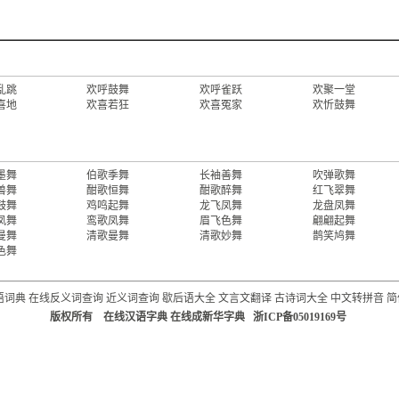
乱跳
欢呼鼓舞
欢呼雀跃
欢聚一堂
喜地
欢喜若狂
欢喜冤家
欢忻鼓舞
墨舞
伯歌季舞
长袖善舞
吹弹歌舞
兽舞
酣歌恒舞
酣歌醉舞
红飞翠舞
鼓舞
鸡鸣起舞
龙飞凤舞
龙盘凤舞
凤舞
鸾歌凤舞
眉飞色舞
翩翩起舞
曼舞
清歌曼舞
清歌妙舞
鹊笑鸠舞
色舞
语词典
在线反义词查询
近义词查询
歇后语大全
文言文翻译
古诗词大全
中文转拼音
简
版权所有 在线汉语字典 在线成新华字典 浙ICP备05019169号