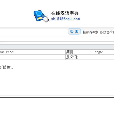
按部首检索
按拼音检
biàn gǔ wǔ
简拼：
hbgw
反义词：
忻鼓舞”。