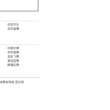
欢若平生
欢欣鼓舞
村歌社舞
欢呼鼓舞
龙蛇飞舞
婆娑起舞
群魔乱舞
体繁体转换
语文网