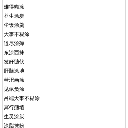
难得糊涂
苍生涂炭
尘饭涂羹
大事不糊涂
道尽涂殚
东涂西抹
发奸擿伏
肝脑涂地
彗汜画涂
见豕负涂
吕端大事不糊涂
冥行擿埴
生灵涂炭
涂脂抹粉