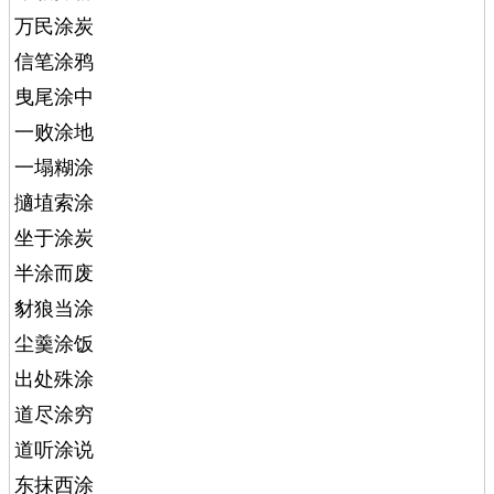
万民涂炭
信笔涂鸦
曳尾涂中
一败涂地
一塌糊涂
擿埴索涂
坐于涂炭
半涂而废
豺狼当涂
尘羹涂饭
出处殊涂
道尽涂穷
道听涂说
东抹西涂