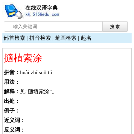
部首检索
|
拼音检索
|
笔画检索
|
起名
擿植索涂
拼音：
huài zhí suǒ tú
用法：
解释：
见“擿埴索涂”。
出处：
例子：
近义词：
反义词：