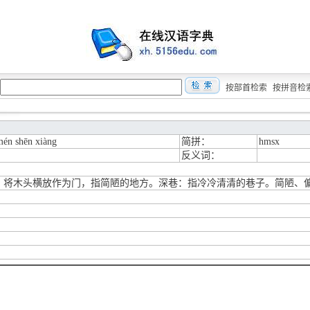
按部首检索
按拼音检
mén shēn xiàng
简拼：
hmsx
反义词：
；将木头横放作为门，指简陋的地方。深巷：指冷冷清清的巷子。简陋、