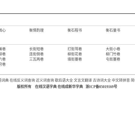
困心
衡情酌理
衡石程书
衡石量书
兼巷
长街短巷
打街骂巷
大街小巷
柳巷
连街倒巷
柳街花巷
柳门竹巷
六巷
三瓦两巷
填街塞巷
屯街塞巷
穷巷
语词典
在线反义词查询
近义词查询
歇后语大全
文言文翻译
古诗词大全
中文转拼音
简
版权所有 在线汉语字典 在线成新华字典 浙ICP备05019169号