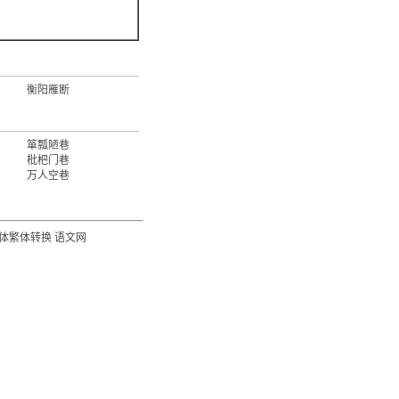
衡阳雁断
箪瓢陋巷
枇杷门巷
万人空巷
体繁体转换
语文网