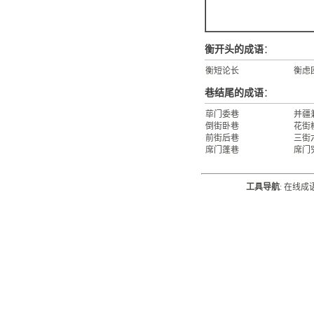
衡开头的成语
：
衡短论长
衡虑
巷结尾的成语
：
荜门委巷
并疆
倒街卧巷
花街
前街后巷
三街
席门蓬巷
席门
工具导航
:
在线成