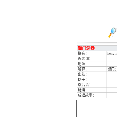
衡门深巷
拼音：
héng 
近义词：
用法：
解释：
衡门
出处：
例子：
歇后语：
谜语：
成语故事：