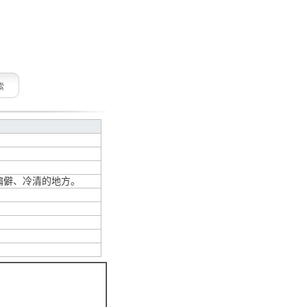
索
偏僻、冷清的地方。