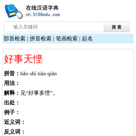
部首检索
|
拼音检索
|
笔画检索
|
起名
好事天悭
拼音：
hǎo shì tiān qiān
用法：
解释：
见“好事多悭”。
出处：
例子：
近义词：
反义词：