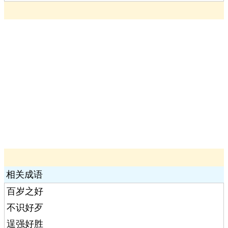
相关成语
百岁之好
不识好歹
逞强好胜