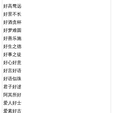
好高骛远
好景不长
好酒贪杯
好梦难圆
好善乐施
好生之德
好事之徒
好心好意
好言好语
好语似珠
君子好逑
阿其所好
爱人好士
爱素好古