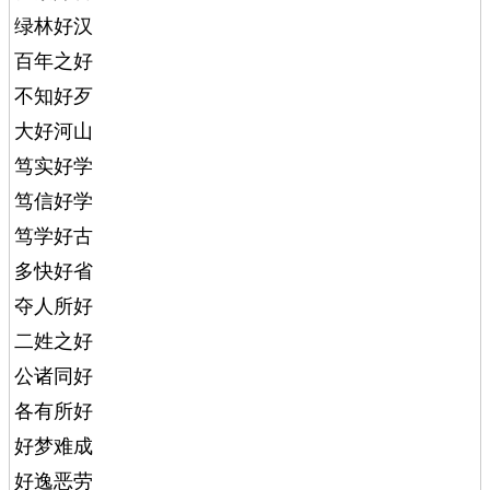
绿林好汉
百年之好
不知好歹
大好河山
笃实好学
笃信好学
笃学好古
多快好省
夺人所好
二姓之好
公诸同好
各有所好
好梦难成
好逸恶劳