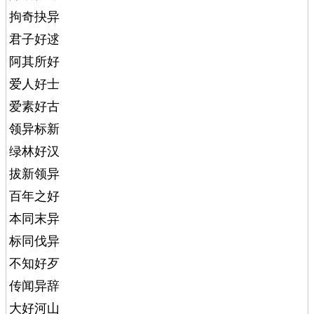
拘奇抉异
君子好逑
阿其所好
爱人好士
爱素好古
领异标新
绿林好汉
拔新领异
百年之好
本同末异
标同伐异
不知好歹
传闻异辞
大好河山