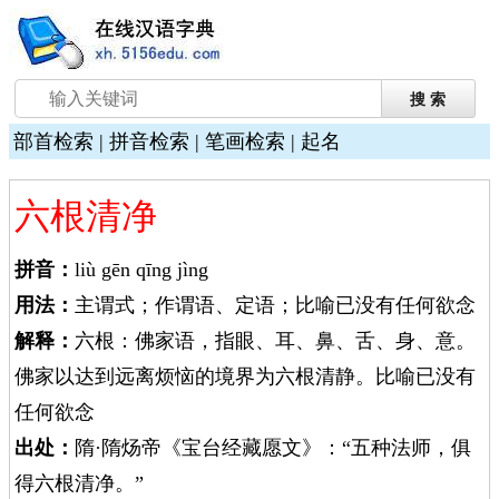
部首检索
|
拼音检索
|
笔画检索
|
起名
六根清净
拼音：
liù gēn qīng jìng
用法：
主谓式；作谓语、定语；比喻已没有任何欲念
解释：
六根：佛家语，指眼、耳、鼻、舌、身、意。
佛家以达到远离烦恼的境界为六根清静。比喻已没有
任何欲念
出处：
隋·隋炀帝《宝台经藏愿文》：“五种法师，俱
得六根清净。”