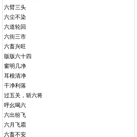
六臂三头
六尘不染
六道轮回
六街三市
六畜兴旺
版版六十四
窗明几净
耳根清净
干净利落
过五关，斩六将
呼幺喝六
六出纷飞
六月飞霜
六畜不安