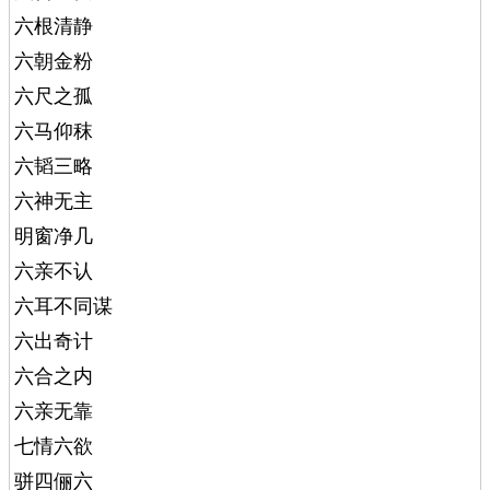
六根清静
六朝金粉
六尺之孤
六马仰秣
六韬三略
六神无主
明窗净几
六亲不认
六耳不同谋
六出奇计
六合之内
六亲无靠
七情六欲
骈四俪六