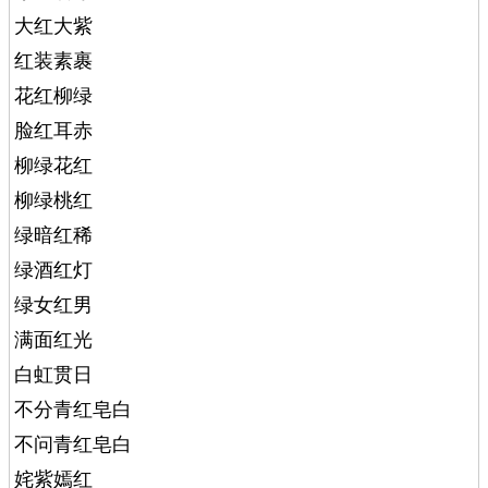
大红大紫
红装素裹
花红柳绿
脸红耳赤
柳绿花红
柳绿桃红
绿暗红稀
绿酒红灯
绿女红男
满面红光
白虹贯日
不分青红皂白
不问青红皂白
姹紫嫣红