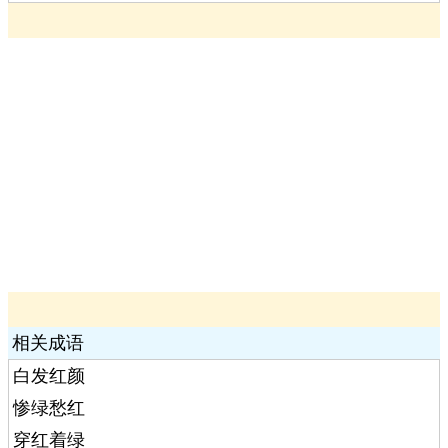
相关成语
白发红颜
惨绿愁红
穿红着绿