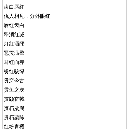
齿白唇红
仇人相见，分外眼红
唇红齿白
翠消红减
灯红酒绿
恶贯满盈
耳红面赤
纷红骇绿
贯穿今古
贯鱼之次
贯颐奋戟
贯朽粟腐
贯朽粟陈
红粉青楼