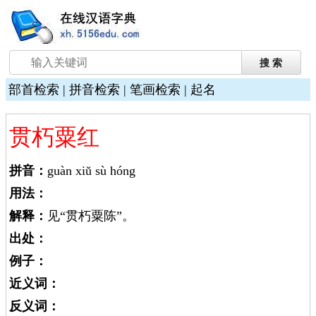
部首检索
|
拼音检索
|
笔画检索
|
起名
贯朽粟红
拼音：
guàn xiǔ sù hóng
用法：
解释：
见“贯朽粟陈”。
出处：
例子：
近义词：
反义词：