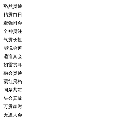
豁然贯通
精贯白日
牵强附会
全神贯注
气贯长虹
能说会道
适逢其会
如雷贯耳
融会贯通
粟红贯朽
同条共贯
头会箕敛
万贯家财
无遮大会