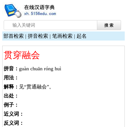
部首检索
|
拼音检索
|
笔画检索
|
起名
贯穿融会
拼音：
guàn chuān róng huì
用法：
解释：
见“贯通融会”。
出处：
例子：
近义词：
反义词：