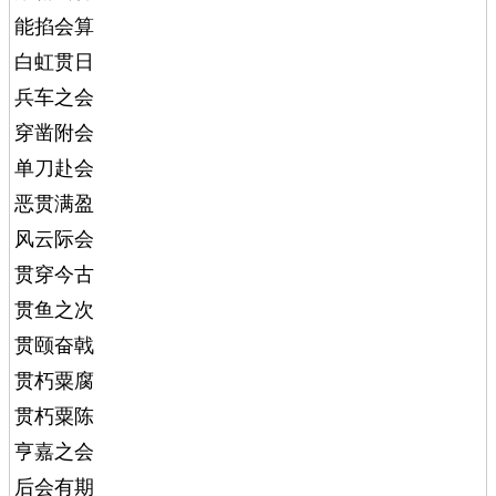
能掐会算
白虹贯日
兵车之会
穿凿附会
单刀赴会
恶贯满盈
风云际会
贯穿今古
贯鱼之次
贯颐奋戟
贯朽粟腐
贯朽粟陈
亨嘉之会
后会有期