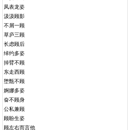
凤表龙姿
汲汲顾影
不屑一顾
草庐三顾
长虑顾后
绰约多姿
掉臂不顾
东走西顾
堕甑不顾
婀娜多姿
奋不顾身
公私兼顾
顾盼生姿
顾左右而言他