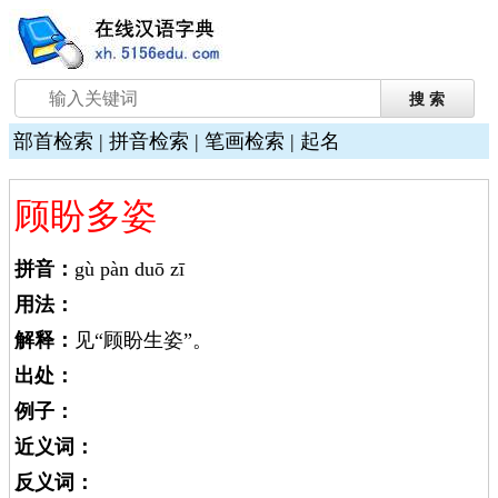
部首检索
|
拼音检索
|
笔画检索
|
起名
顾盼多姿
拼音：
gù pàn duō zī
用法：
解释：
见“顾盼生姿”。
出处：
例子：
近义词：
反义词：