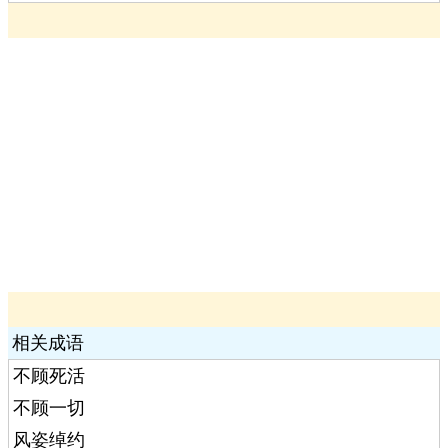
相关成语
不顾死活
不顾一切
风姿绰约