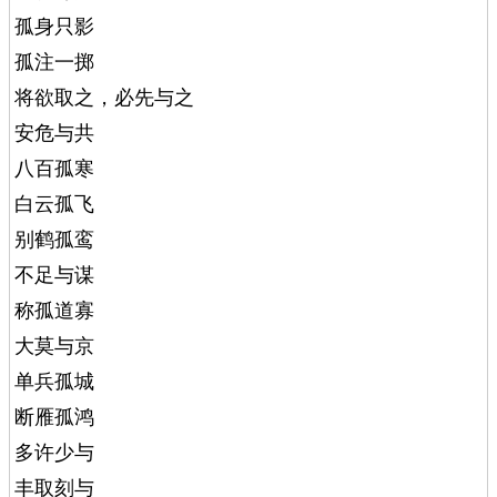
孤身只影
孤注一掷
将欲取之，必先与之
安危与共
八百孤寒
白云孤飞
别鹤孤鸾
不足与谋
称孤道寡
大莫与京
单兵孤城
断雁孤鸿
多许少与
丰取刻与