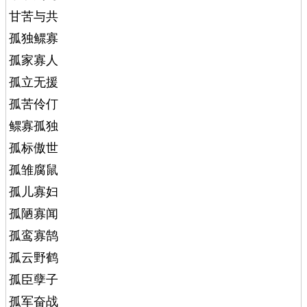
甘苦与共
孤独鳏寡
孤家寡人
孤立无援
孤苦伶仃
鳏寡孤独
孤标傲世
孤雏腐鼠
孤儿寡妇
孤陋寡闻
孤鸾寡鹄
孤云野鹤
孤臣孽子
孤军奋战