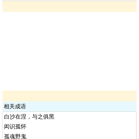
相关成语
白沙在涅，与之俱黑
闳识孤怀
孤魂野鬼