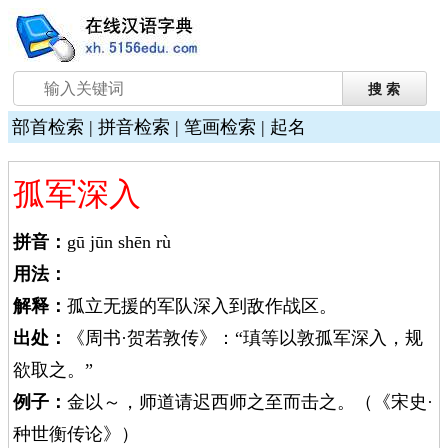
部首检索
|
拼音检索
|
笔画检索
|
起名
孤军深入
拼音：
gū jūn shēn rù
用法：
解释：
孤立无援的军队深入到敌作战区。
出处：
《周书·贺若敦传》：“瑱等以敦孤军深入，规
欲取之。”
例子：
金以～，师道请迟西师之至而击之。（《宋史·
种世衡传论》）