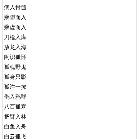
病入骨隨
乘隙而入
乘虚而入
刀枪入库
放龙入海
闳识孤怀
孤魂野鬼
孤身只影
孤注一掷
鹘入鸦群
八百孤寒
把臂入林
白鱼入舟
白云孤飞