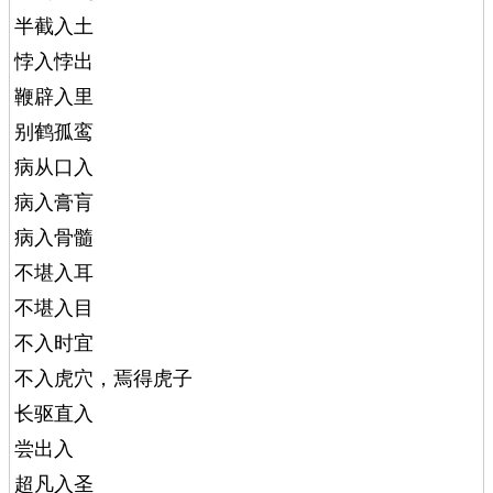
半截入土
悖入悖出
鞭辟入里
别鹤孤鸾
病从口入
病入膏肓
病入骨髓
不堪入耳
不堪入目
不入时宜
不入虎穴，焉得虎子
长驱直入
尝出入
超凡入圣