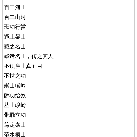
百二河山
百二山河
班功行赏
逼上梁山
藏之名山
藏诸名山，传之其人
不识庐山真面目
不世之功
崇山峻岭
酬功给效
丛山峻岭
带罪立功
笃定泰山
范水模山