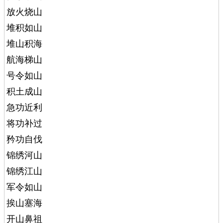
放火烧山
堆积如山
堆山积海
航海梯山
号令如山
积土成山
急功近利
将功补过
矜功自伐
锦绣河山
锦绣江山
军令如山
挨山塞海
开山鼻祖