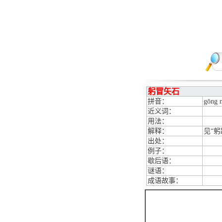
躬冒矢石
拼音：
gōng m
近义词：
用法：
解释：
见“躬
出处：
例子：
歇后语：
谜语：
成语故事：