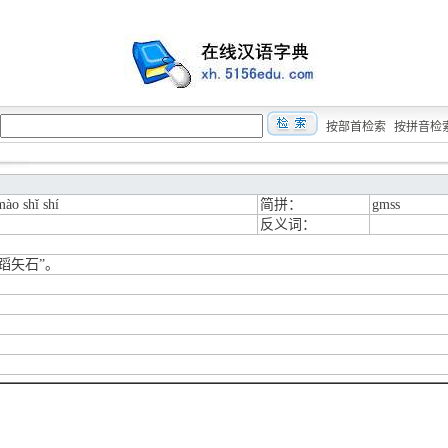
按部首检索
按拼音检
ào shǐ shí
简拼：
gmss
反义词：
蹈矢石”。