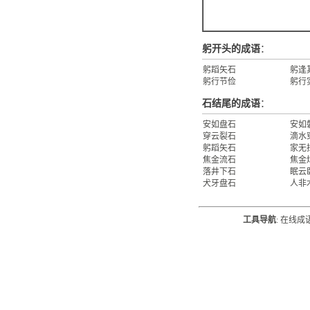
躬开头的成语
：
躬蹈矢石
躬逢
躬行节俭
躬行
石结尾的成语
：
安如盘石
安如
穿云裂石
滴水
躬蹈矢石
家无
焦金流石
焦金
落井下石
眠云
犬牙盘石
人非
工具导航
:
在线成