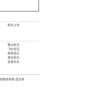
躬先士卒
餐云卧石
飞砂走石
焦熬投石
落井投石
亲冒矢石
体繁体转换
语文网