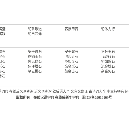
其盛
躬耕乐道
躬擐甲胄
躬体力行
实践
躬自菲薄
磐石
安于盘石
安于磐石
不分玉石
穿石
鼎铛玉石
飞沙走石
飞砂转石
担石
家无儋石
坚如盘石
坚如磐石
烁石
焦沙烂石
燋金烁石
流金铄石
卧石
拏云攫石
敲金击石
亲当矢石
木石
语词典
在线反义词查询
近义词查询
歇后语大全
文言文翻译
古诗词大全
中文转拼音
简
版权所有 在线汉语字典 在线成新华字典 浙ICP备05019169号