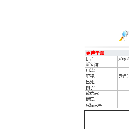
更待干罢
拼音：
gèng d
近义词：
用法：
解释：
意谓
出处：
例子：
歇后语：
谜语：
成语故事：