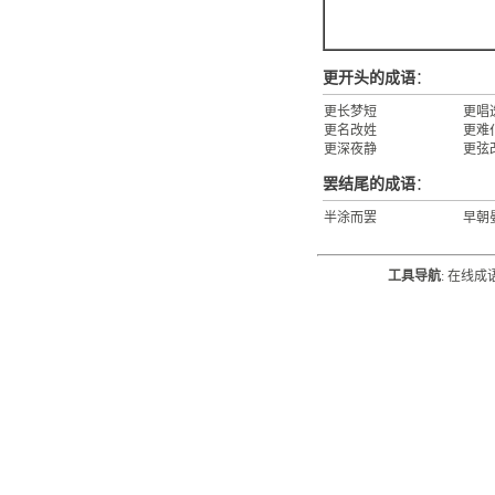
更开头的成语
：
更长梦短
更唱
更名改姓
更难
更深夜静
更弦
罢结尾的成语
：
半涂而罢
早朝
工具导航
:
在线成