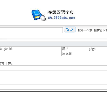
按部首检索
按拼音检
ài gàn bà
简拼：
gdgb
反义词：
怎肯干休。