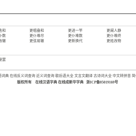
迭和
更唱叠和
更进一竿
更阑人静
仆数
更仆难尽
更仆难数
更仆难终
改辙
更弦易辙
更新换代
更姓改物
晏罢
语词典
在线反义词查询
近义词查询
歇后语大全
文言文翻译
古诗词大全
中文转拼音
简
版权所有 在线汉语字典 在线成新华字典 浙ICP备05019169号