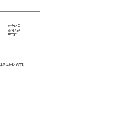
更令明号
更深人静
更若役
体繁体转换
语文网