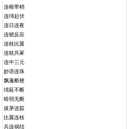
连根带梢
连绵起伏
连日连夜
连锁反应
连枝比翼
连枝共冢
连中三元
妙语连珠
飘蓬断梗
绵延不断
暗弱无断
拔茅连茹
比翼连枝
兵连祸结