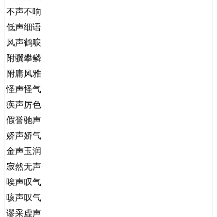
不声不响
低声细语
风声鹤唳
附骥攀鳞
附庸风雅
怪声怪气
疾声厉色
假誉驰声
娇声娇气
金声玉润
寂然无声
唉声叹气
咳声叹气
谬采虚声