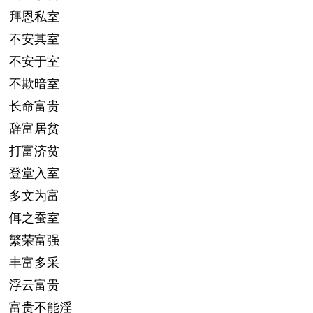
拜恩私室
不安其室
不安于室
不欺暗室
长命富贵
辞富居贫
打富济贫
登堂入室
多文为富
佴之蚕室
繁荣富强
丰富多采
浮云富贵
富贵不能淫