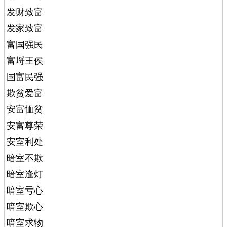
发财致富
发家致富
富国强民
富埒王侯
国富民强
欺贫爱富
安富恤贫
安富尊荣
安室利处
暗室不欺
暗室逢灯
暗室亏心
暗室欺心
暗室求物