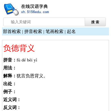
部首检索
|
拼音检索
|
笔画检索
|
起名
负德背义
拼音：
fù dé bèi yì
用法：
解释：
犹言负恩背义。
出处：
例子：
近义词：
反义词：