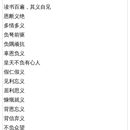
读书百遍，其义自见
恩断义绝
多情多义
负弩前驱
负隅顽抗
辜恩负义
皇天不负有心人
假仁假义
见利忘义
居利思义
慷慨就义
背恩忘义
背信弃义
不负众望