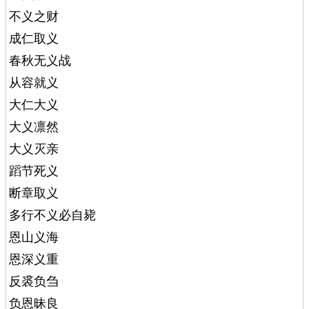
不义之财
成仁取义
春秋无义战
从容就义
大仁大义
大义凛然
大义灭亲
蹈节死义
断章取义
多行不义必自毙
恩山义海
恩深义重
反裘负刍
负恩昧良