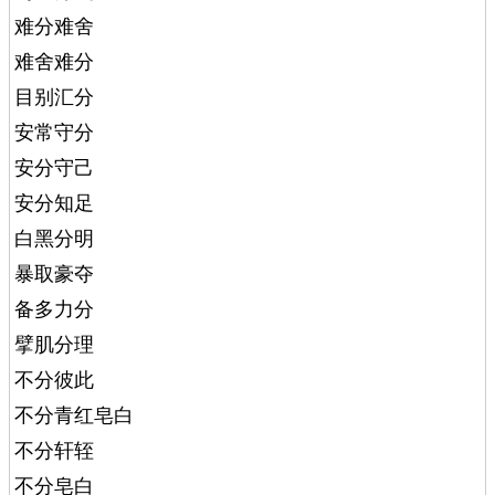
难分难舍
难舍难分
目别汇分
安常守分
安分守己
安分知足
白黑分明
暴取豪夺
备多力分
擘肌分理
不分彼此
不分青红皂白
不分轩轾
不分皂白