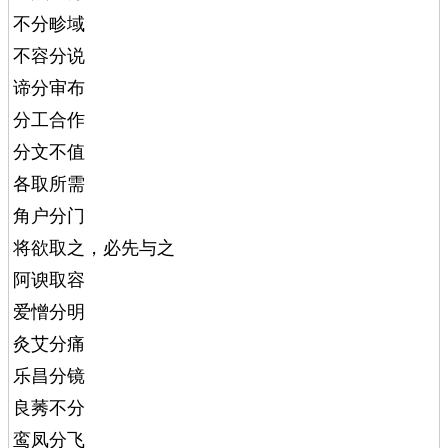
不分畛域
不容分说
谛分审布
分工合作
分文不值
各取所需
角户分门
将欲取之，必先与之
阿谀取容
爱憎分明
灸艾分痛
乐昌分镜
良莠不分
鸾凤分飞