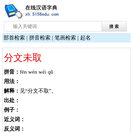
部首检索
|
拼音检索
|
笔画检索
|
起名
分文未取
拼音：
fēn wén wèi qǔ
用法：
解释：
见“分文不取”。
出处：
例子：
近义词：
反义词：