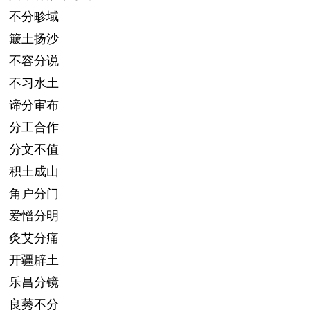
不分畛域
簸土扬沙
不容分说
不习水土
谛分审布
分工合作
分文不值
积土成山
角户分门
爱憎分明
灸艾分痛
开疆辟土
乐昌分镜
良莠不分