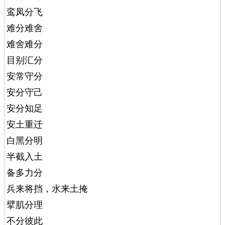
鸾凤分飞
难分难舍
难舍难分
目别汇分
安常守分
安分守己
安分知足
安土重迁
白黑分明
半截入土
备多力分
兵来将挡，水来土掩
擘肌分理
不分彼此