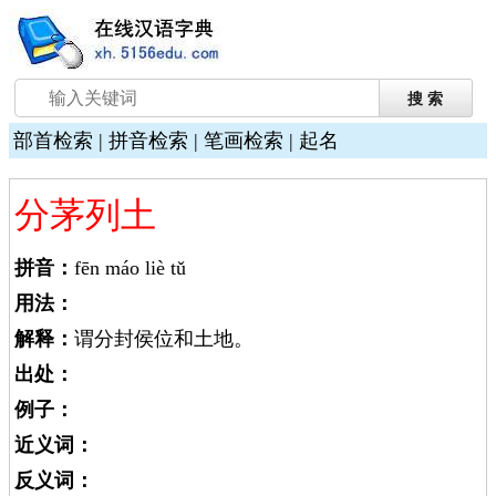
部首检索
|
拼音检索
|
笔画检索
|
起名
分茅列土
拼音：
fēn máo liè tǔ
用法：
解释：
谓分封侯位和土地。
出处：
例子：
近义词：
反义词：