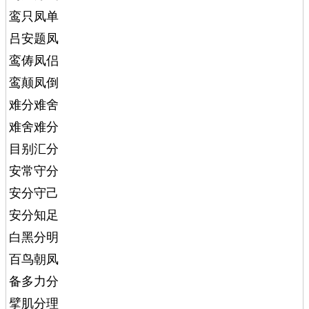
鸾只凤单
吕安题凤
鸾俦凤侣
鸾颠凤倒
难分难舍
难舍难分
目别汇分
安常守分
安分守己
安分知足
白黑分明
百鸟朝凤
备多力分
擘肌分理