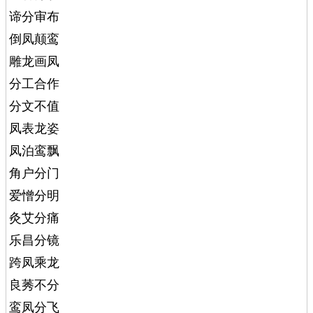
谛分审布
倒凤颠鸾
雕龙画凤
分工合作
分文不值
凤表龙姿
凤泊鸾飘
角户分门
爱憎分明
灸艾分痛
乐昌分镜
跨凤乘龙
良莠不分
鸾凤分飞