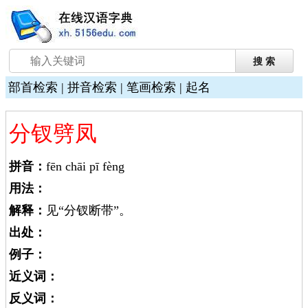
部首检索
|
拼音检索
|
笔画检索
|
起名
分钗劈凤
拼音：
fēn chāi pī fèng
用法：
解释：
见“分钗断带”。
出处：
例子：
近义词：
反义词：