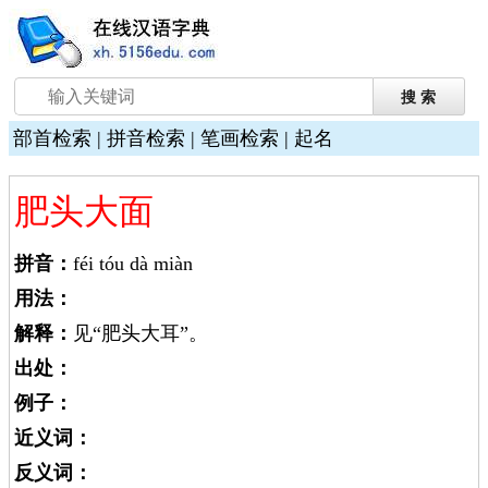
部首检索
|
拼音检索
|
笔画检索
|
起名
肥头大面
拼音：
féi tóu dà miàn
用法：
解释：
见“肥头大耳”。
出处：
例子：
近义词：
反义词：