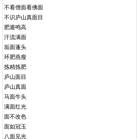
不看僧面看佛面
不识庐山真面目
肥遁鸣高
汗流满面
垢面蓬头
环肥燕瘦
拣精拣肥
庐山面目
庐山真面
马面牛头
满面红光
面不改色
面如冠玉
八面见光