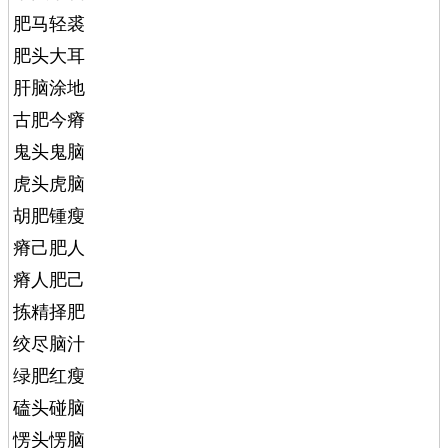
肥马轻裘
肥头大耳
肝脑涂地
古肥今瘠
鬼头鬼脑
虎头虎脑
胡肥锺瘦
瘠己肥人
瘠人肥己
拣精择肥
绞尽脑汁
绿肥红瘦
磕头碰脑
愣头愣脑