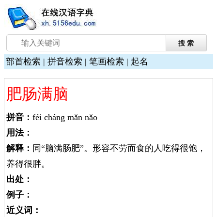
部首检索
|
拼音检索
|
笔画检索
|
起名
肥肠满脑
拼音：
féi cháng mǎn nǎo
用法：
解释：
同“脑满肠肥”。形容不劳而食的人吃得很饱，
养得很胖。
出处：
例子：
近义词：