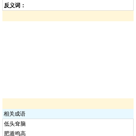
反义词：
相关成语
低头耷脑
肥遁鸣高