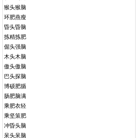
猴头猴脑
环肥燕瘦
昏头昏脑
拣精拣肥
倔头强脑
木头木脑
傲头傲脑
巴头探脑
博硕肥腯
肠肥脑满
乘肥衣轻
乘坚策肥
冲昏头脑
呆头呆脑