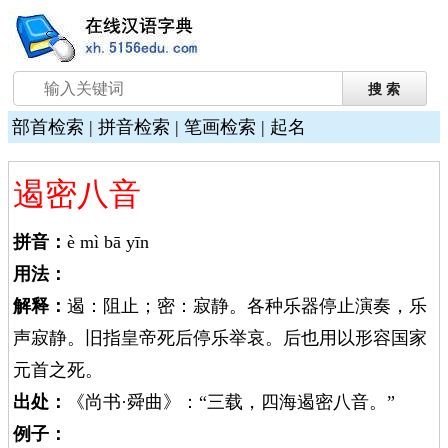
部首检索
|
拼音检索
|
笔画检索
|
起名
遏密八音
拼音：
è mì bā yīn
用法：
解释：
遏：阻止；密：寂静。各种乐器停止演奏，乐
声寂静。旧指皇帝死后停乐举哀。后也用以形容国家
元首之死。
出处：
《尚书·舜曲》：“三载，四海遏密八音。”
例子：