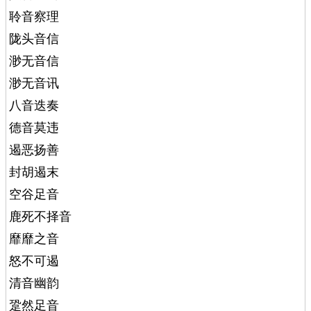
聆音察理
陇头音信
渺无音信
渺无音讯
八音迭奏
德音莫违
遏恶扬善
封胡遏末
空谷足音
鹿死不择音
靡靡之音
怒不可遏
清音幽韵
跫然足音