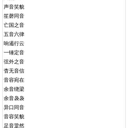
声音笑貌
笙磬同音
亡国之音
五音六律
响遏行云
一锤定音
弦外之音
杳无音信
音容宛在
余音绕梁
余音袅袅
异口同音
音容笑貌
足音跫然