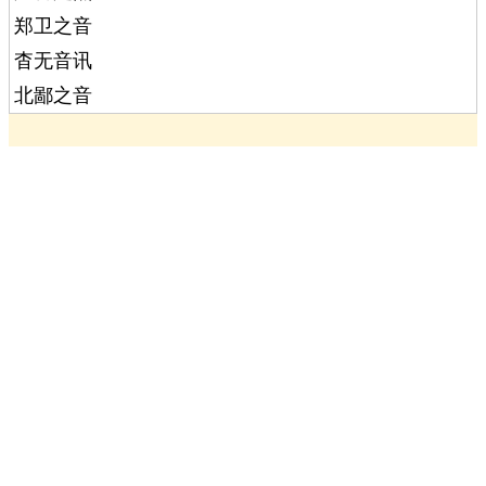
郑卫之音
杳无音讯
北鄙之音